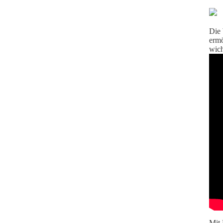
Die 
ermö
wich
Mit 