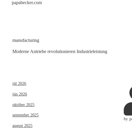
papabecker.com
Skip
to
content
Category
manufacturing
Moderne Antriebe revolutionieren Industrieleistung
júl 2026
jún 2026
október 2025
september 2025
by
p
august 2025