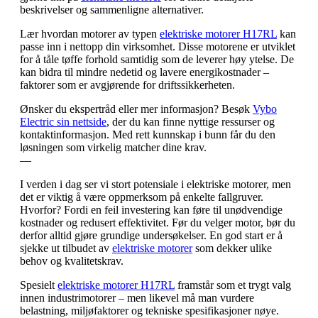
beskrivelser og sammenligne alternativer.
Lær hvordan motorer av typen
elektriske motorer H17RL
kan
passe inn i nettopp din virksomhet. Disse motorene er utviklet
for å tåle tøffe forhold samtidig som de leverer høy ytelse. De
kan bidra til mindre nedetid og lavere energikostnader –
faktorer som er avgjørende for driftssikkerheten.
Ønsker du ekspertråd eller mer informasjon? Besøk
Vybo
Electric sin nettside
, der du kan finne nyttige ressurser og
kontaktinformasjon. Med rett kunnskap i bunn får du den
løsningen som virkelig matcher dine krav.
—
I verden i dag ser vi stort potensiale i elektriske motorer, men
det er viktig å være oppmerksom på enkelte fallgruver.
Hvorfor? Fordi en feil investering kan føre til unødvendige
kostnader og redusert effektivitet. Før du velger motor, bør du
derfor alltid gjøre grundige undersøkelser. En god start er å
sjekke ut tilbudet av
elektriske motorer
som dekker ulike
behov og kvalitetskrav.
Spesielt
elektriske motorer H17RL
framstår som et trygt valg
innen industrimotorer – men likevel må man vurdere
belastning, miljøfaktorer og tekniske spesifikasjoner nøye.