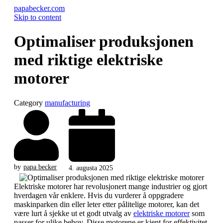
papabecker.com
Skip to content
Optimaliser produksjonen
med riktige elektriske
motorer
Category
manufacturing
by
papa becker
4. augusta 2025
Elektriske motorer har revolusjonert mange industrier og gjort
hverdagen vår enklere. Hvis du vurderer å oppgradere
maskinparken din eller leter etter pålitelige motorer, kan det
være lurt å sjekke ut et godt utvalg av
elektriske motorer
som
passer for ulike behov. Disse motorene er kjent for effektivitet