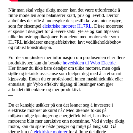
Når man skal velge riktig motor, kan det være utfordrende å
finne modellen som balanserer kraft, pris og levetid. Derfor
anbefales det ofte å undersøke de spesifikke variantene nøye,
som for eksempel
elektriske motorer H17RL
. Disse motorene
er spesielt designet for å levere stabil ytelse og kan tilpasses
ulike industriapplikasjoner. Fordelene med motorserier som
H17RL inkluderer energieffektivitet, lavt vedlikeholdsbehov
og robust konstruksjon.
For de som ønsker mer informasjon om produsenten eller flere
produkttyper, kan du besøke
hovedsiden til Vybo Electric
.
Her finner du ikke bare detaljer om ulike motorer, men også
støtte og teknisk assistanse som hjelper deg med å ta et smart
kjøpsvalg. Enten du er profesjonell innen maskinteknikk eller
entusiast, gir Vybo effektiv tilgang til løsninger som gjør
arbeidet ditt enklere og mer produktivt.
—
Du er kanskje usikker på om det lønner seg å investere i
elektriske motorer akkurat nå? Med økende fokus på
miljøvennlige løsninger og energieffektivitet, har disse
motorene blitt mer attraktive enn noensinne. Ved å velge riktig
motor, kan du spare både penger og miljø på lang sikt. Gå
gjerne inn på
elektriske motorer
for å finne detaljerte