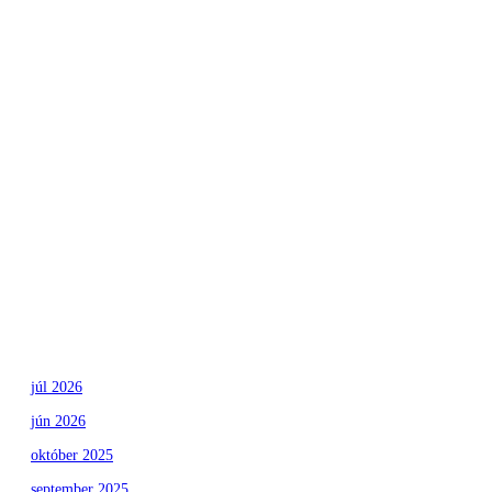
Nezaradené
The Best
Weekend
Getaways
with Friends
and Kids
júl 2026
jún 2026
október 2025
september 2025