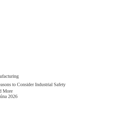
facturing
asons to Consider Industrial Safety
d More
júna 2026