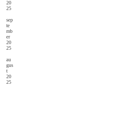
20
Read
25
More
sep
te
mb
er
20
25
au
gus
t
20
25