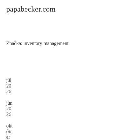
papabecker.com
Značka:
inventory management
júl
20
manufacturing
26
Wareh
ouse
jún
Logist
20
26
ics
Step
okt
by
ób
Step
er