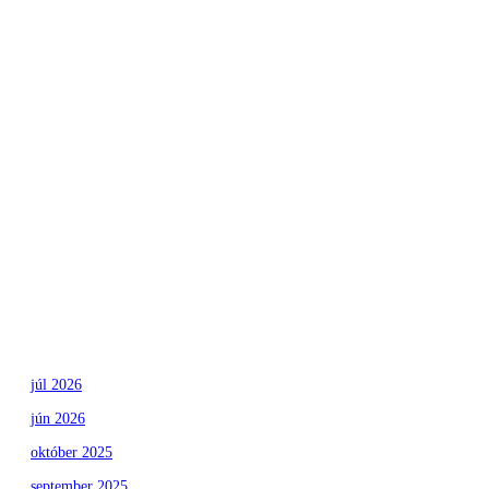
Nezaradené
Creating
Memories
Family
Traditions
That Stick
júl 2026
jún 2026
október 2025
september 2025