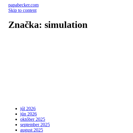
papabecker.com
Skip to content
Značka:
simulation
manufacturing
Digital twin
technology:
the complete
2026 guide
Read More
júl 2026
jún 2026
október 2025
september 2025
august 2025